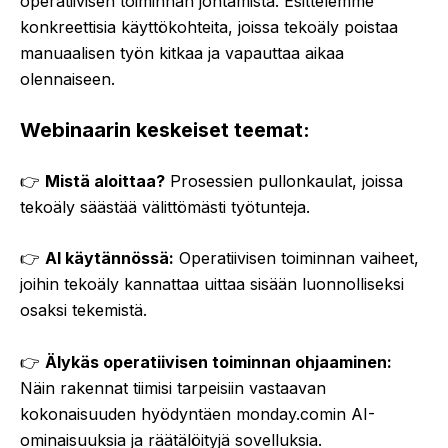
operatiivisen toiminnan johtamista. Esittelemme
konkreettisia käyttökohteita, joissa tekoäly poistaa
manuaalisen työn kitkaa ja vapauttaa aikaa
olennaiseen.
Webinaarin keskeiset teemat:
👉
Mistä aloittaa?
Prosessien pullonkaulat, joissa
tekoäly säästää välittömästi työtunteja.
👉
AI käytännössä:
Operatiivisen toiminnan vaiheet,
joihin tekoäly kannattaa uittaa sisään luonnolliseksi
osaksi tekemistä.
👉
Älykäs operatiivisen toiminnan ohjaaminen:
Näin rakennat tiimisi tarpeisiin vastaavan
kokonaisuuden hyödyntäen monday.comin AI-
ominaisuuksia ja räätälöityjä sovelluksia.