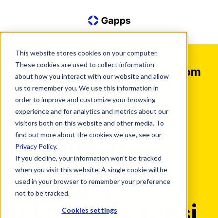
This website stores cookies on your computer.
These cookies are used to collect information
Webinaari | Gapps & monday.com
about how you interact with our website and allow
us to remember you. We use this information in
Älykkäämpi
order to improve and customize your browsing
experience and for analytics and metrics about our
operatiivisen
visitors both on this website and other media. To
find out more about the cookies we use, see our
toiminnan
Privacy Policy
.
If you decline, your information won’t be tracked
ohjaaminen –
when you visit this website. A single cookie will be
used in your browser to remember your preference
Näin tuot
not to be tracked.
tekoälyn arkeesi
Cookies settings