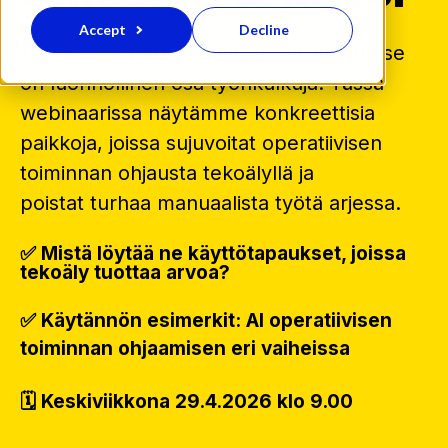
Accept
Decline
Tekoäly on parhaimmillaan silloin, kun se
on luonnollinen osa työnkulkuja. Tässä
webinaarissa näytämme konkreettisia
paikkoja, joissa sujuvoitat operatiivisen
toiminnan ohjausta tekoälyllä ja
poistat turhaa manuaalista työtä arjessa.
✅ Mistä löytää ne käyttötapaukset, joissa
tekoäly tuottaa arvoa?
✅ Käytännön esimerkit: AI operatiivisen
toiminnan ohjaamisen eri vaiheissa
🗓️ Keskiviikkona 29.4.2026 klo 9.00