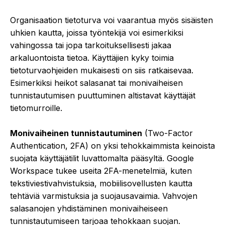
Organisaation tietoturva voi vaarantua myös sisäisten
uhkien kautta, joissa työntekijä voi esimerkiksi
vahingossa tai jopa tarkoituksellisesti jakaa
arkaluontoista tietoa. Käyttäjien kyky toimia
tietoturvaohjeiden mukaisesti on siis ratkaisevaa.
Esimerkiksi heikot salasanat tai monivaiheisen
tunnistautumisen puuttuminen altistavat käyttäjät
tietomurroille.
Monivaiheinen tunnistautuminen
(Two-Factor
Authentication, 2FA) on yksi tehokkaimmista keinoista
suojata käyttäjätilit luvattomalta pääsyltä. Google
Workspace tukee useita 2FA-menetelmiä, kuten
tekstiviestivahvistuksia, mobiilisovellusten kautta
tehtäviä varmistuksia ja suojausavaimia. Vahvojen
salasanojen yhdistäminen monivaiheiseen
tunnistautumiseen tarjoaa tehokkaan suojan.