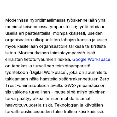
Modernissa hybridimaailmassa työskennellään yhä
monimutkaisemmassa ympäristössä; työtä tehdään
useilla eri päätelaitteilla, monipaikkaisesti, useiden
organisaation ulkopuolisten tahojen kanssa ja usein
myös käsitellään organisaatiolle tärkeää tai kriittistä
tietoa. Monimutkainen toimintaympäristö lisää
erilaisten tietoturvauhkien riskejä.
Google Workspace
on tehokas ja turvallinen toimintaympäristö
työntekoon (Digital Workplace), joka on suunniteltu
taklaamaan näitä haasteita sisäänrakennettujen Zero
Trust ‑ominaisuuksien avulla. GWS-ympäristösi on
siis vakiona turvallinen - mutta siinä mihin tekninen
turva päättyy alkaa ihmisen mahdollistamat
haavoittuvuudet ja riskit. Teknologian ja käyttäjien
turvallisuustietoisuuden tulee kulkea käsi kädessä.