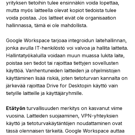
yrityksen tietoihin tulee ensinnäkin voida lopettaa,
mutta myös laitteella olevat kopiot tiedoista tulee
voida poistaa. Jos laitteet eivät ole organisaation
hallinnassa, tämä ei ole mahdollista.
Google Workspace tarjoaa integroidun laitehallinnan,
jonka avulla IT-henkilöstö voi valvoa ja hallita laitteita.
Hallintatyökaluilla voidaan muun muassa lukita laite,
poistaa sen tiedot tai rajoittaa tiettyjen sovellusten
käyttöä. Vanhentuneiden laitteiden ja ohjelmistojen
käyttäminen lisää riskiä, joten tietoturvan kannalta on
järkevää rajoittaa Drive for Desktopin käyttö vain
tietyille laitteille ja käyttäjäryhmille.
Etätyön
turvallisuuden merkitys on kasvanut viime
vuosina. Laitteiden suojaaminen, VPN-yhteyksien
käyttö ja tietoturvakäytäntöjen noudattaminen ovat
tässä olennaisen tärkeitä. Google Workspace auttaa