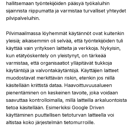
hallitsemaan työntekijöiden pääsyä työkaluihin
sijainnista riippumatta ja varmistaa turvalliset yhteydet
pilvipalveluihin.
Pilvimaailmassa löyhemmät käytännöt ovat kuitenkin
yleisiä; aikaisemmin oli selvää, että työntekijöiden tuli
käyttää vain yrityksen laitteita ja verkkoja. Nykyisin,
kun
etätyöskentely
on yleistynyt, on tärkeää
varmistaa, että organisaatiot ylläpitävät tiukkoja
käytäntöjä ja valvontakäytäntöjä. Käyttäjien laitteet
muodostavat merkittävän riskin, etenkin jos niillä
käsitellään kriittistä dataa. Haavoittuvuusalueen
pienentäminen on keskeinen tavoite, joka voidaan
saavuttaa kontrolloimalla, millä laitteilla arkaluontoista
tietoa käsitellään. Esimerkiksi Google Driven
käyttäminen puuttellisen tietoturvan laitteella voi
altistaa koko järjestelmän tietomurroille.