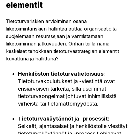
elementit
Tietoturvariskien arvioiminen osana
liiketoimintariskien hallintaa auttaa organisaatioita
suojelemaan resurssejaan ja varmistamaan
liiketoiminnan jatkuvuuden. Onhan teillä nämä
keskeiset tehokkaan tietoturvastrategian elementit
kuvattuna ja hallittuna?
Henkilöstön tietoturvatietoisuus
:
Tietoturvakoulutukset ja -viestintä ovat
ensiarvoisen tärkeitä, sillä useimmat
tietoturvaongelmat johtuvat inhimillisistä
virheistä tai tietämättömyydestä.
Tietoturvakäytännöt ja -prosessit:
Selkeät, ajantasaiset ja henkilöstölle viestityt
tietoturvakäytännöt ja -prosessit ohjaavat