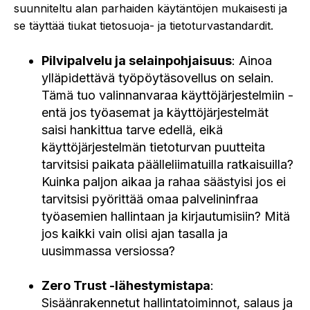
suunniteltu alan parhaiden käytäntöjen mukaisesti ja
se täyttää tiukat tietosuoja- ja tietoturvastandardit.
Pilvipalvelu ja selainpohjaisuus
: Ainoa
ylläpidettävä työpöytäsovellus on selain.
Tämä tuo valinnanvaraa käyttöjärjestelmiin -
entä jos työasemat ja käyttöjärjestelmät
saisi hankittua tarve edellä, eikä
käyttöjärjestelmän tietoturvan puutteita
tarvitsisi paikata päälleliimatuilla ratkaisuilla?
Kuinka paljon aikaa ja rahaa säästyisi jos ei
tarvitsisi pyörittää omaa palvelininfraa
työasemien hallintaan ja kirjautumisiin? Mitä
jos kaikki vain olisi ajan tasalla ja
uusimmassa versiossa?
Zero Trust -lähestymistapa
:
Sisäänrakennetut hallintatoiminnot, salaus ja