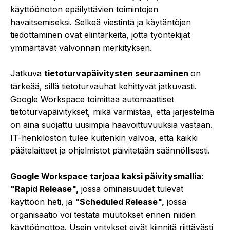
käyttöönoton epäilyttävien toimintojen
havaitsemiseksi. Selkeä viestintä ja käytäntöjen
tiedottaminen ovat elintärkeitä, jotta työntekijät
ymmärtävät valvonnan merkityksen.
Jatkuva
tietoturvapäivitysten seuraaminen
on
tärkeää, sillä tietoturvauhat kehittyvät jatkuvasti.
Google Workspace toimittaa automaattiset
tietoturvapäivitykset, mikä varmistaa, että järjestelmä
on aina suojattu uusimpia haavoittuvuuksia vastaan.
IT-henkilöstön tulee kuitenkin valvoa, että kaikki
päätelaitteet ja ohjelmistot päivitetään säännöllisesti.
Google Workspace tarjoaa kaksi päivitysmallia:
"Rapid Release",
jossa ominaisuudet tulevat
käyttöön heti, ja
"Scheduled Release",
jossa
organisaatio voi testata muutokset ennen niiden
käyttöönottoa. Usein yritykset eivät kiinnitä riittävästi