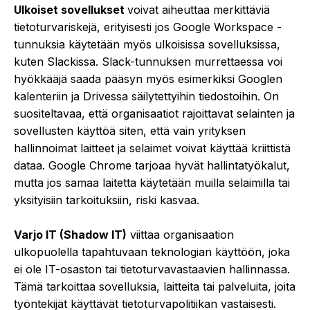
Ulkoiset sovellukset
voivat aiheuttaa merkittäviä
tietoturvariskejä, erityisesti jos Google Workspace -
tunnuksia käytetään myös ulkoisissa sovelluksissa,
kuten Slackissa. Slack-tunnuksen murrettaessa voi
hyökkääjä saada pääsyn myös esimerkiksi Googlen
kalenteriin ja Drivessa säilytettyihin tiedostoihin. On
suositeltavaa, että organisaatiot rajoittavat selainten ja
sovellusten käyttöä siten, että vain yrityksen
hallinnoimat laitteet ja selaimet voivat käyttää kriittistä
dataa. Google Chrome tarjoaa hyvät hallintatyökalut,
mutta jos samaa laitetta käytetään muilla selaimilla tai
yksityisiin tarkoituksiin, riski kasvaa.
Varjo IT (Shadow IT)
viittaa organisaation
ulkopuolella tapahtuvaan teknologian käyttöön, joka
ei ole IT-osaston tai tietoturvavastaavien hallinnassa.
Tämä tarkoittaa sovelluksia, laitteita tai palveluita, joita
työntekijät käyttävät tietoturvapolitiikan vastaisesti.