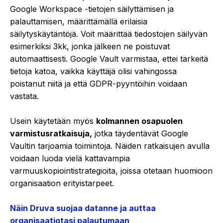
Google Workspace -tietojen säilyttämisen ja
palauttamisen, määrittämällä erilaisia
säilytyskäytäntöjä. Voit määrittää tiedostojen säilyvän
esimerkiksi 3kk, jonka jälkeen ne poistuvat
automaattisesti. Google Vault varmistaa, ettei tärkeitä
tietoja katoa, vaikka käyttäjä olisi vahingossa
poistanut niitä ja että GDPR-pyyntöihin voidaan
vastata.
Usein käytetään myös
kolmannen osapuolen
varmistusratkaisuja,
jotka täydentävät Google
Vaultin tarjoamia toimintoja. Näiden ratkaisujen avulla
voidaan luoda vielä kattavampia
varmuuskopiointistrategioita, joissa otetaan huomioon
organisaation erityistarpeet.
Näin Druva suojaa datanne ja auttaa
organisaatiotasi palautumaan