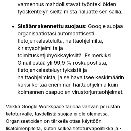
varmennus mahdollistavat työntekijöiden
työskentelyn sieltä mistä haluatte sen sallia.
Sisäänrakennettu suojaus
: Google suojaa
organisaatiotasi automaattisesti
tietojenkalastelulta, haittaohjelmilta,
kiristysohjelmilta ja
toimitusketjuhyökkäyksiltä. Esimerkiksi
Gmail estää yli 99,9 % roskapostista,
tietojenkalasteluyrityksistä ja
haittaohjelmista, ja se havaitsee keskimäärin
kaksi kertaa enemmän haittaohjelmia kuin
kolmannen osapuolen virustorjuntaohjelmat.
Vaikka Google Workspace tarjoaa vahvan perustan
tietoturvalle, täydellistä suojaa ei ole olemassa.
Organisaatioiden on tärkeää ottaa käyttöön
lisätoimenpiteitä, kuten selkeä tietoturvapolitiikka ja -