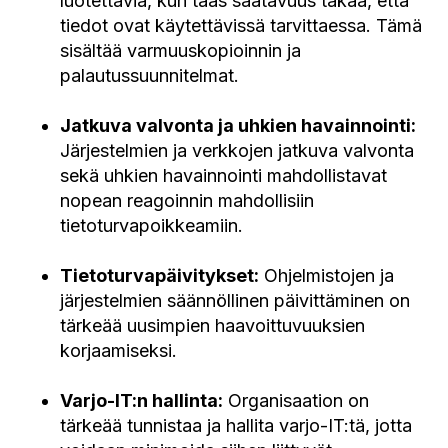
luotettavia, kun taas saatavuus takaa, että
tiedot ovat käytettävissä tarvittaessa. Tämä
sisältää varmuuskopioinnin ja
palautussuunnitelmat.
Jatkuva valvonta ja uhkien havainnointi:
Järjestelmien ja verkkojen jatkuva valvonta
sekä uhkien havainnointi mahdollistavat
nopean reagoinnin mahdollisiin
tietoturvapoikkeamiin.
Tietoturvapäivitykset:
Ohjelmistojen ja
järjestelmien säännöllinen päivittäminen on
tärkeää uusimpien haavoittuvuuksien
korjaamiseksi.
Varjo-IT:n hallinta:
Organisaation on
tärkeää tunnistaa ja hallita varjo-IT:tä, jotta