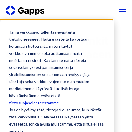
Tämä verkkosivu tallentaa evästeitä
Asiantuntijan vinkit
tietokoneeseesi. Näitä evästeitä käytetään
kerämään tietoa siitä, miten käytät
Google Workspacen
verkkosivuamme, sekä auttamaan meitä
muistamaan sinut. Käytämme näitä tietoja
tietoturvan
selauselämyksesi parantamiseen ja
yksilöllistämiseen sekä luomaan analyyseja ja
hallitsemiseen
tilastoja sekä verkkosivujemme että muiden
medioidemme käytöstä. Lue lisätietoja
käyttämistämme evästeistä
tietosuojaselosteestamme
.
5 marraskuuta, 2024
Jos et hyväksy tätä, tietojasi ei seurata, kun käytät
Google Workspace
Tietoturva
Data
tätä verkkosivua. Selaimessasi käytetään yhtä
evästettä, jonka avulla muistamme, että sinua ei saa
seurata.