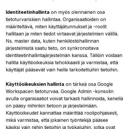
Identiteetinhallinta
on myös olennainen osa
tietoturvariskien hallintaa. Organisaatioiden on
määriteltävä, miten käyttäjätunnukset ja -roolit
hallitaan ja miten tiedot virtaavat järjestelmien välillä.
Ns. master data, kuten henkilöstöhallinnan
järjestelmistä saatu tieto, on synkronoitava
identiteetinhallintajärjestelmän kanssa. Tällöin voidaan
hallita käyttöoikeuksia tehokkaasti ja varmistaa, että
käyttäjät pääsevät vain heille tarkoitettuihin tietoihin.
Käyttöoikeuksien hallinta
on tärkeä osa Google
Workspacen tietoturvaa. Google Admin -konsolin
avulla organisaatiot voivat tarkasti hallinnoida, kenellä
on pääsy mihinkin tietoon ja järjestelmään.
Käyttöoikeudet kannattaa määrittää roolipohjaisesti,
mikä varmistaa, että jokainen työntekijä pääsee
käsiksi vain niihin tietoihin ja työkaluihin, jotka ovat